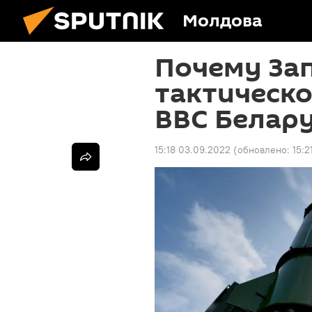
Молдова
Почему За
тактическ
ВВС Белар
15:18 03.09.2022
(обновлено:
15:2