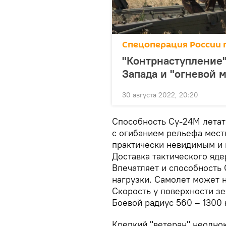
Спецоперация России 
"Контрнаступление"
Запада и "огневой 
30 августа 2022, 20:20
Способность Су-24М летат
с огибанием рельефа мес
практически невидимым и 
Доставка тактического яде
Впечатляет и способность 
нагрузки. Самолет может н
Скорость у поверхности зе
Боевой радиус 560 – 1300 
Крепкий "ветеран" неодно