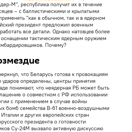
дер-М", республика получит их в течение
яцев – с баллистическими и крылатыми
рименять "как в обычном, так и в ядерном
ийский президент предложил военным
работать все детали. Однако натовцев более
б оснащении тактическим ядерным оружием
омбардировщиков. Почему?
озмездие
еркнул, что Беларусь готова к провокациям
я ударов определены, центры принятия
аде понимают, что неядерная РБ может быть
глашение о совместном с РФ использовании
огии с применением в случае войны
ых бомб семейства B-61 военно-воздушными
 Италии и других европейских стран
орусского президента о готовности
ков Су-24М вызвало активную дискуссию