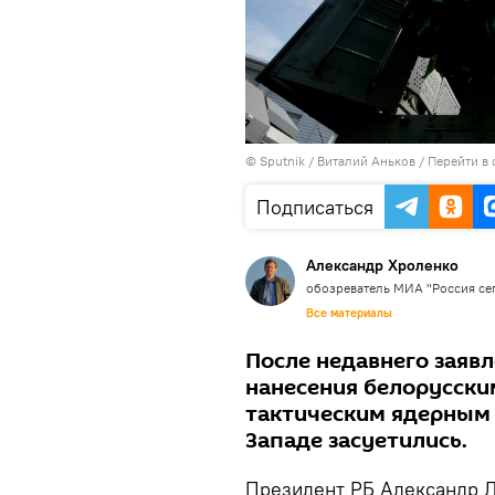
© Sputnik / Виталий Аньков
/
Перейти в
Подписаться
Александр Хроленко
обозреватель МИА "Россия се
Все материалы
После недавнего заяв
нанесения белорусски
тактическим ядерным 
Западе засуетились.
Президент РБ Александр Л