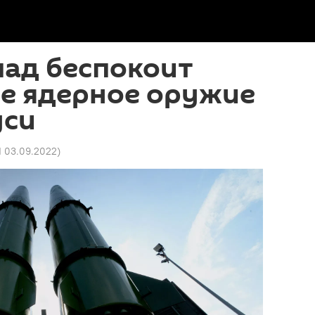
пад беспокоит
ое ядерное оружие
уси
1 03.09.2022
)