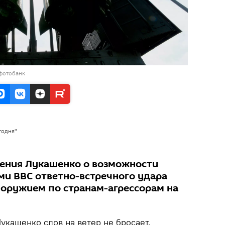
 фотобанк
годня"
ления Лукашенко о возможности
ми ВВС ответно-встречного удара
оружием по странам-агрессорам на
укашенко слов на ветер не бросает.