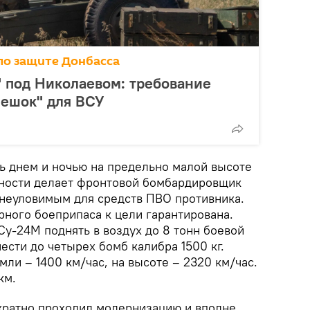
по защите Донбасса
 под Николаевом: требование
мешок" для ВСУ
ь днем и ночью на предельно малой высоте
тности делает фронтовой бомбардировщик
неуловимым для средств ПВО противника.
рного боеприпаса к цели гарантирована.
Су-24М поднять в воздух до 8 тонн боевой
ести до четырех бомб калибра 1500 кг.
мли – 1400 км/час, на высоте – 2320 км/час.
км.
кратно проходил модернизацию и вполне