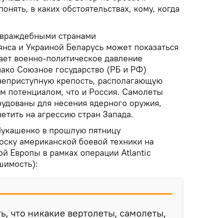
нять, в каких обстоятельствах, кому, когда
 враждебными странами
янса и Украиной Беларусь может показаться
ает военно-политическое давление
нако Союзное государство (РБ и РФ)
неприступную крепость, располагающую
м потенциалом, что и Россия. Самолеты
удованы для несения ядерного оружия,
етить на агрессию стран Запада.
Лукашенко в прошлую пятницу
ску американской боевой техники на
й Европы в рамках операции Atlantic
шимость):
, что никакие вертолеты, самолеты,