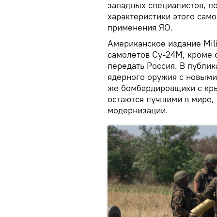
западных специалистов, п
характеристики этого сам
применения ЯО.
Американское издание Mili
самолетов Су-24М, кроме 
передать Россия. В публи
ядерного оружия с новым
же бомбардировщики с кр
остаются лучшими в мире,
модернизации.