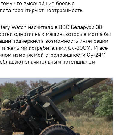
отому что высочайшие боевые
олета гарантируют неотразимость
tary Watch насчитало в ВВС Беларуси 30
сотни однотипных машин, которые могла бы
кации подчеркнута возможность интеграции
и тяжелыми истребителями Су-30СМ. И все
ылом изменяемой стреловидности Су-24М
 обладают значительным потенциалом