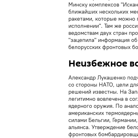
Минску комплексов "Искан
ближайших нескольких мес
ракетами, которые можно п
исполнении". Там же росс
ведомствам двух стран про
"зацепила" информация о
белорусских фронтовых б
Неизбежное в
Александр Лукашенко подч
со стороны НАТО, цели дл
решений известны. На Зап
легитимно вовлечена в со
ядерного оружия. По анал
американских термоядерн
силами Бельгии, Германии,
альянса. Утверждение бел
фронтовых бомбардировщи