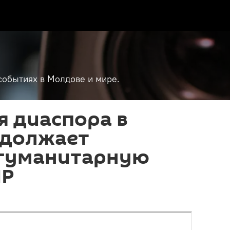
событиях в Молдове и мире.
я диаспора в
одолжает
 гуманитарную
НР