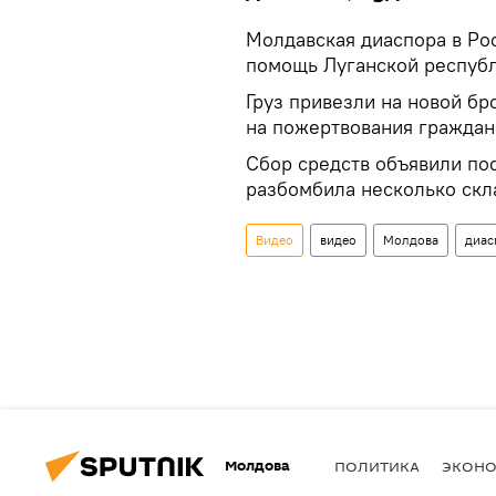
Молдавская диаспора в Ро
помощь Луганской республ
Груз привезли на новой б
на пожертвования гражда
Сбор средств объявили пос
разбомбила несколько скл
Видео
видео
Молдова
диас
Молдова
ПОЛИТИКА
ЭКОН