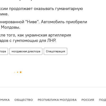
ссии продолжает оказывать гуманитарную
ике.
ронированной "Ниве". Автомобиль приобрели
н Молдовы.
ле того, как украинская артиллерия
адов с гумпомощью для ЛНР.
пора
молдавская диаспора
Спецоперация
ОМИКА
ОБЩЕСТВО
РЕСПУБЛИКА МОЛДОВА
РОССИЯ
ПОД