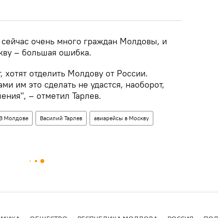
 сейчас очень много граждан Молдовы, и
кву – большая ошибка.
, хотят отделить Молдову от России.
ми им это сделать не удастся, наоборот,
ения", – отметил Тарлев.
В Молдове
Василий Тарлев
авиарейсы в Москву
ОМИКА
ОБЩЕСТВО
РЕСПУБЛИКА МОЛДОВА
РОССИЯ
ПОД