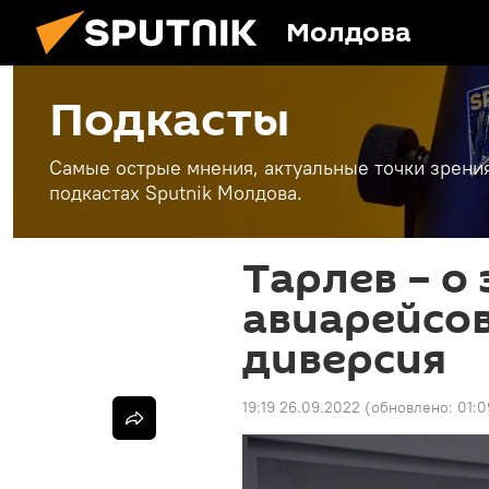
Молдова
Подкасты
Самые острые мнения, актуальные точки зрени
подкастах Sputnik Молдова.
Тарлев – о
авиарейсов
диверсия
19:19 26.09.2022
(обновлено:
01:0