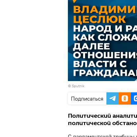
© Sputnik
Подписаться
Политический аналити
политической обстано
С парламентской трибуны 