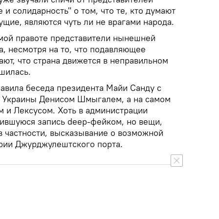
 и солидарность" о том, что те, кто думают
ущие, являются чуть ли не врагами народа.
мой правоте представители нынешней
а, несмотря на то, что подавляющее
ают, что страна движется в неправильном
шилась.
бавила беседа президента Майи Санду с
 Украины Денисом Шмыгалем, а на самом
м и Лексусом. Хоть в администрации
вившуюся запись deep-фейком, но вещи,
в частности, высказывание о возможной
рии Джурджулештского порта.