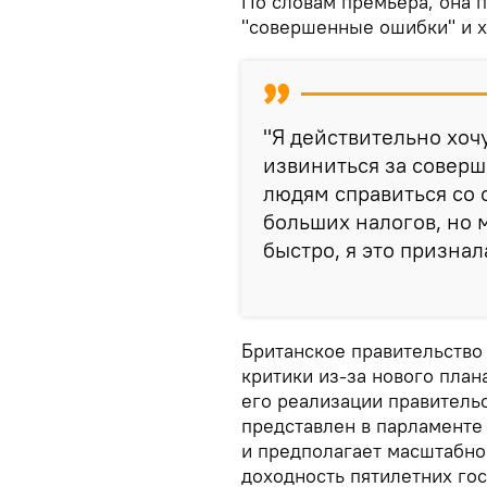
По словам премьера, она п
"совершенные ошибки" и х
"Я действительно хоч
извиниться за соверш
людям справиться со 
больших налогов, но
быстро, я это признала
Британское правительство 
критики из-за нового план
его реализации правитель
представлен в парламенте
и предполагает масштабно
доходность пятилетних го