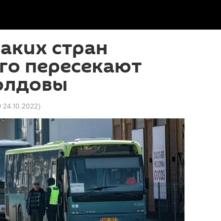
аких стран
го пересекают
олдовы
9 24.10.2022
)