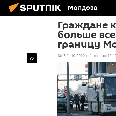
Молдова
Граждане к
больше все
границу М
10:16 24.10.2022
(обновлено:
12:4