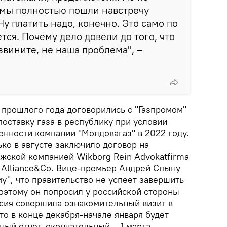
мы полностью пошли навстречу
у платить надо, конечно. Это само по
тся. Почему дело довели до того, что
 извините, не наша проблема", –
 прошлого года договорились с "Газпромом"
поставку газа в республику при условии
енности компании "Молдовагаз" в 2022 году.
ко в августе заключило договор на
ежской компанией Wikborg Rein Advokatfirma
k Alliance&Co. Вице-премьер Андрей Спыну
у", что правительство не успеет завершить
 поэтому он попросил у российской стороны
ссия совершила ознакомительный визит в
то в конце декабря-начале января будет
ый отчет, окончательный – 1 марта.