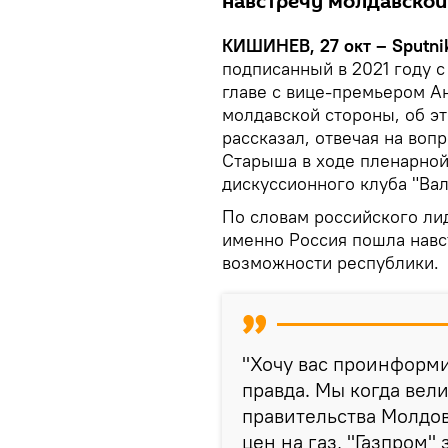
навстречу молдавской
КИШИНЕВ, 27 окт – Sputni
подписанный в 2021 году с
главе с вице-премьером А
молдавской стороны, об э
рассказал, отвечая на воп
Старыша в ходе пленарной
дискуссионного клуба "Вал
По словам российского лид
именно Россия пошла навс
возможности республики.
"Хочу вас проинформир
правда. Мы когда вел
правительства Молдов
цен на газ, "Газпром"