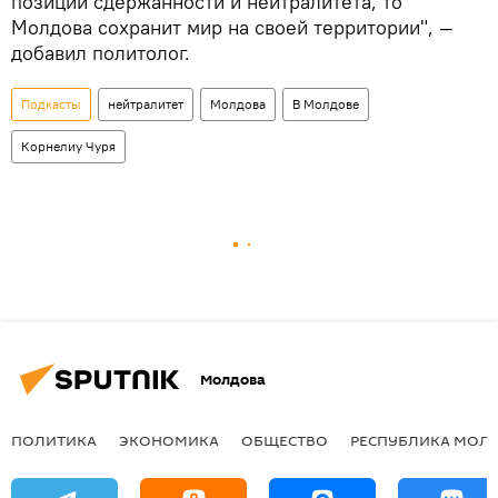
позиции сдержанности и нейтралитета, то
Молдова сохранит мир на своей территории", —
добавил политолог.
Подкасты
нейтралитет
Молдова
В Молдове
Корнелиу Чуря
Молдова
ПОЛИТИКА
ЭКОНОМИКА
ОБЩЕСТВО
РЕСПУБЛИКА МОЛ