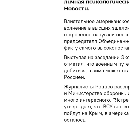
личная психологическа
Новости.
Влиятельное американское
волнение в высших эшелон
откровенно напугали неск
председателя Объединенно
факту самого высокопоста
Выступая на заседании Эк
отметил, что военным путе
добиться, а зима может с
Россией.
Журналисты Politico рассп
и Министерстве обороны, и
много интересного. "Ястре
утверждает, что ВСУ вот-в
пойдут на Крым, в америк
осталось.