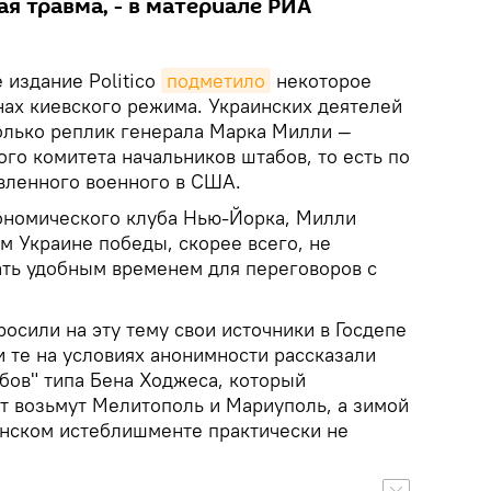
я травма, - в материале РИА
 издание Politico
подметило
некоторое
ах киевского режима. Украинских деятелей
олько реплик генерала Марка Милли —
го комитета начальников штабов, то есть по
вленного военного в США.
ономического клуба Нью-Йорка, Милли
м Украине победы, скорее всего, не
тать удобным временем для переговоров с
росили на эту тему свои источники в Госдепе
 те на условиях анонимности рассказали
бов" типа Бена Ходжеса, который
от возьмут Мелитополь и Мариуполь, а зимой
анском истеблишменте практически не