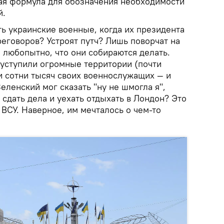
ая формула для обозначения необходимости
й.
ть украинские военные, когда их президента
ереговоров? Устроят путч? Лишь поворчат на
 любопытно, что они собираются делать.
 уступили огромные территории (почти
и сотни тысяч своих военнослужащих — и
Зеленский мог сказать "ну не шмогла я",
сдать дела и уехать отдыхать в Лондон? Это
 ВСУ. Наверное, им мечталось о чем-то