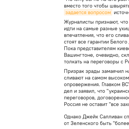
вместо того чтобы швырять
задается вопросом
источн
Журналисты признают, что
идти на самые разные ухи
впечатления, что его слива
стоят все гарантии Белого
Пока представителям киевс
Вашингтоне, очевидно, ск
толкать на переговоры с Р
Призрак зрады замаячил н
сливают на самом высоком
опровержения. Главком ВС
дел и заявил, что "украин
переговоров, договоренно
Россия не оставит "все за
Однако Джейк Салливан сп
от Зеленского быть "более