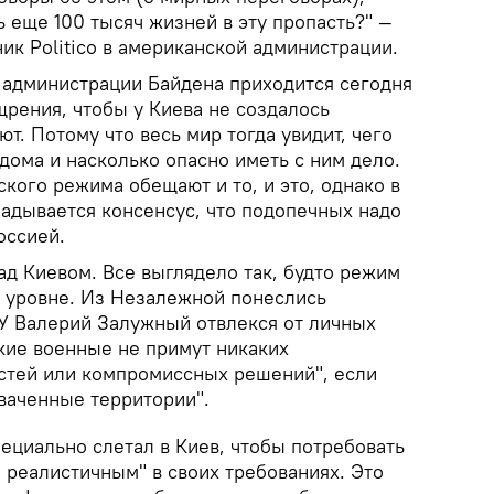
 еще 100 тысяч жизней в эту пропасть?" —
ик Politico в американской администрации.
 администрации Байдена приходится сегодня
щрения, чтобы у Киева не создалось
ют. Потому что весь мир тогда увидит, чего
 дома и насколько опасно иметь с ним дело.
кого режима обещают и то, и это, однако в
ладывается консенсус, что подопечных надо
оссией.
ад Киевом. Все выглядело так, будто режим
 уровне. Из Незалежной понеслись
У Валерий Залужный отвлекся от личных
ские военные не примут никаких
стей или компромиссных решений", если
хваченные территории".
ециально слетал в Киев, чтобы потребовать
 реалистичным" в своих требованиях. Это