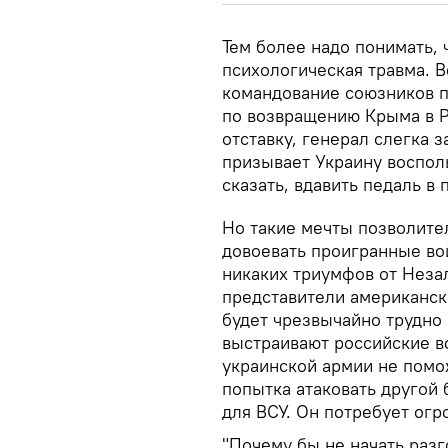
Тем более надо понимать,
психологическая травма. В
командование союзников п
по возвращению Крыма в Р
отставку, генерал слегка 
призывает Украину восполь
сказать, вдавить педаль в 
Но такие мечты позволите
довоевать проигранные в
никаких триумфов от Неза
представители американск
будет чрезвычайно трудно 
выстраивают российские во
украинской армии не помо
попытка атаковать другой
для ВСУ. Он потребует огро
"Почему бы не начать разг