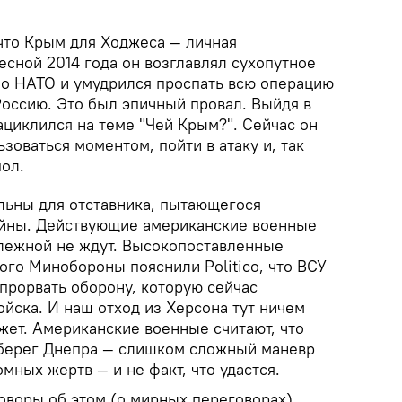
 что Крым для Ходжеса — личная
есной 2014 года он возглавлял сухопутное
о НАТО и умудрился проспать всю операцию
оссию. Это был эпичный провал. Выйдя в
зациклился на теме "Чей Крым?". Сейчас он
зоваться моментом, пойти в атаку и, так
пол.
льны для отставника, пытающегося
ойны. Действующие американские военные
лежной не ждут. Высокопоставленные
ого Минобороны пояснили Politico, что ВСУ
прорвать оборону, которую сейчас
йска. И наш отход из Херсона тут ничем
жет. Американские военные считают, что
 берег Днепра — слишком сложный маневр
мных жертв — и не факт, что удастся.
оворы об этом (о мирных переговорах),