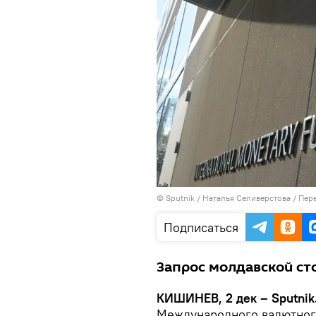
© Sputnik / Наталья Селиверстова
/
Пере
Подписаться
Запрос молдавской ст
КИШИНЕВ, 2 дек – Sputnik
Международного валютног