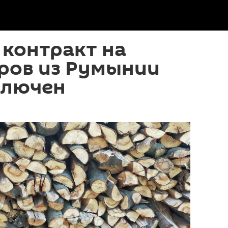
 контракт на
ров из Румынии
ключен