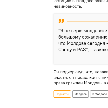
юстицию в Молдове захвач
невиновность.
"Я не верю молдавски
большому сожалению, 
что Молдова сегодня 
Санду и PAS", – закл
Он подчеркнул, что, незав
власти, он продолжит с ни
права граждан Молдовы в 
Подкасты
Молдова
В Молдове