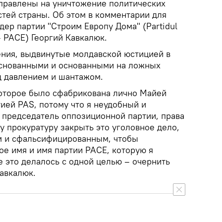
правлены на уничтожение политических
тей страны. Об этом в комментарии для
дер партии "Строим Европу Дома" (Partidul
– PACE) Георгий Кавкалюк.
ения, выдвинутые молдавской юстицией в
основанными и основанными на ложных
д давлением и шантажом.
которое было сфабрикована лично Майей
ией PAS, потому что я неудобный и
к председатель оппозиционной партии, права
у прокуратуру закрыть это уголовное дело,
м и сфальсифицированным, чтобы
ое имя и имя партии PACE, которую я
е это делалось с одной целью – очернить
Кавкалюк.