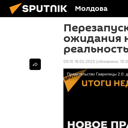
Молдова
Перезапуск
ожидания 
реальность
09:10 18.02.2023
(обновлено:
10: