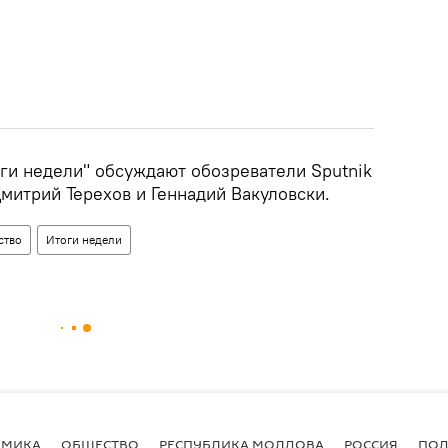
оги недели" обсуждают обозреватели Sputnik
митрий Терехов и Геннадий Вакуловски.
ство
Итоги недели
ОМИКА
ОБЩЕСТВО
РЕСПУБЛИКА МОЛДОВА
РОССИЯ
ПОД