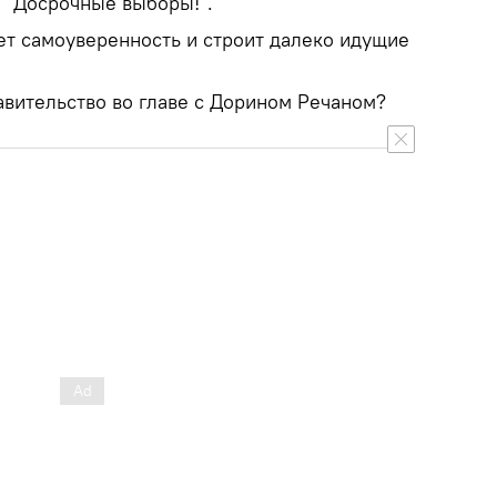
и "Досрочные выборы!".
ет самоуверенность и строит далеко идущие
авительство во главе с Дорином Речаном?