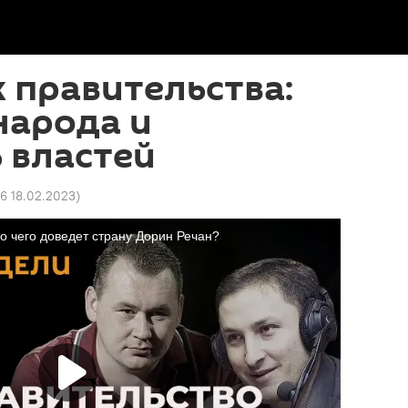
 правительства:
народа и
 властей
06 18.02.2023
)