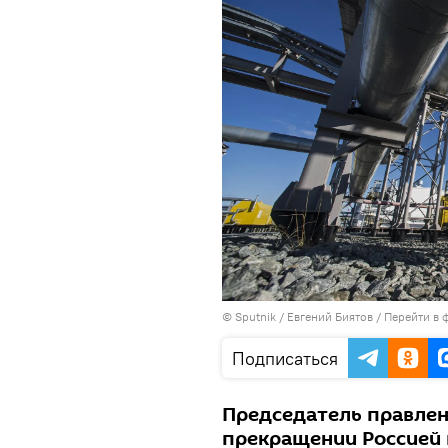
© Sputnik / Евгений Биятов
/
Перейти в 
Подписаться
Председатель правлен
прекращении Россией 