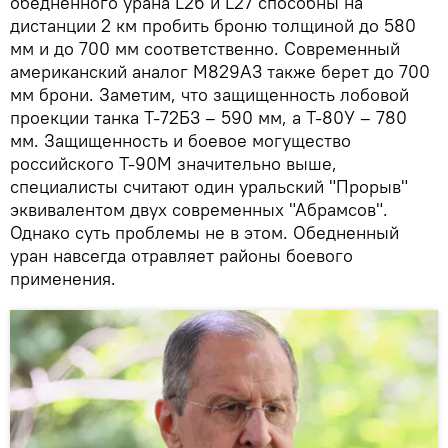
обедненного урана L26 и L27 способны на
дистанции 2 км пробить броню толщиной до 580
мм и до 700 мм соответственно. Современный
американский аналог M829A3 также берет до 700
мм брони. Заметим, что защищенность лобовой
проекции танка Т-72Б3 – 590 мм, а Т-80У – 780
мм. Защищенность и боевое могущество
российского Т-90М значительно выше,
специалисты считают один уральский "Прорыв"
эквивалентом двух современных "Абрамсов".
Однако суть проблемы не в этом. Обедненный
уран навсегда отравляет районы боевого
применения.