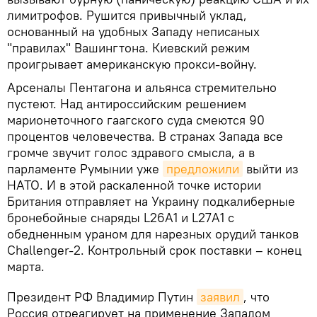
лимитрофов. Рушится привычный уклад,
основанный на удобных Западу неписаных
"правилах" Вашингтона. Киевский режим
проигрывает американскую прокси-войну.
Арсеналы Пентагона и альянса стремительно
пустеют. Над антироссийским решением
марионеточного гаагского суда смеются 90
процентов человечества. В странах Запада все
громче звучит голос здравого смысла, а в
парламенте Румынии уже
предложили
выйти из
НАТО. И в этой раскаленной точке истории
Британия отправляет на Украину подкалиберные
бронебойные снаряды L26A1 и L27A1 с
обедненным ураном для нарезных орудий танков
Challenger-2. Контрольный срок поставки – конец
марта.
Президент РФ Владимир Путин
заявил
, что
Россия отреагирует на применение Западом