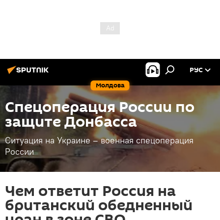
РУС
Молдова
Спецоперация России по
защите Донбасса
Ситуация на Украине – военная спецоперация
России
Чем ответит Россия на
британский обедненный
уран в зоне СВО