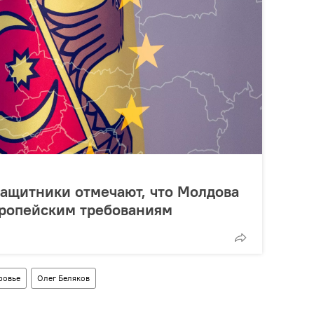
ащитники отмечают, что Молдова
вропейским требованиям
ровье
Олег Беляков