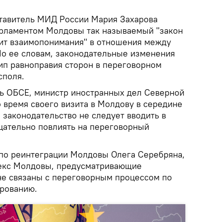
тавитель МИД России Мария Захарова
арламентом Молдовы так называемый "закон
вит взаимопонимания" в отношения между
По ее словам, законодательные изменения
п равноправия сторон в переговорном
споля.
ь ОБСЕ, министр иностранных дел Северной
 время своего визита в Молдову в середине
е законодательство не следует вводить в
ицательно повлиять на переговорный
по реинтеграции Молдовы Олега Серебряна,
декс Молдовы, предусматривающие
 не связаны с переговорным процессом по
рованию.