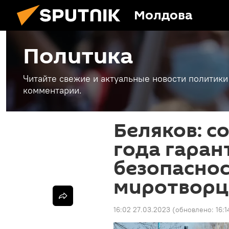
Молдова
Политика
Читайте свежие и актуальные новости политики
комментарии.
Беляков: с
года гаран
безопаснос
миротворц
16:02 27.03.2023
(обновлено:
16: