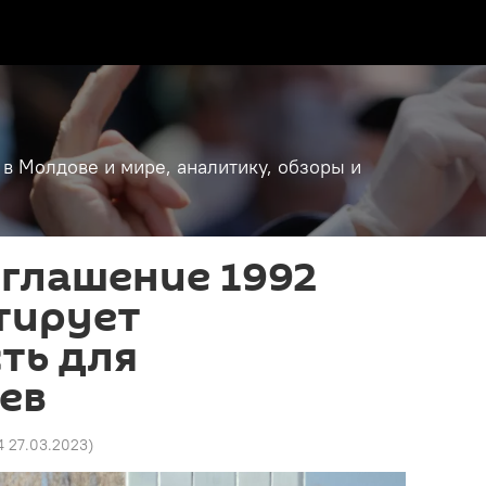
 в Молдове и мире, аналитику, обзоры и
оглашение 1992
тирует
ть для
ев
14 27.03.2023
)