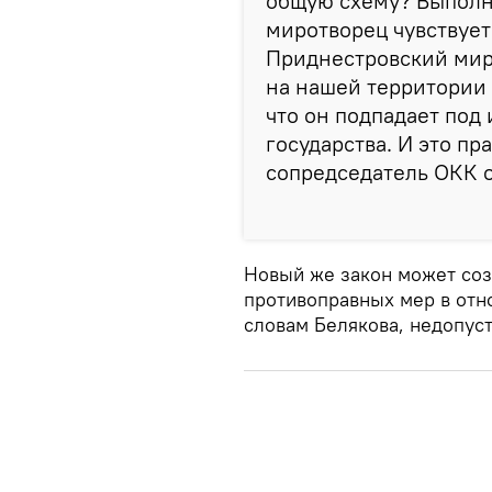
общую схему? Выполня
миротворец чувствует
Приднестровский мир
на нашей территории 
что он подпадает по
государства. И это пр
сопредседатель ОКК о
Новый же закон может соз
противоправных мер в отн
словам Белякова, недопус