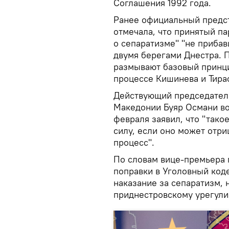
Соглашения 1992 года.
Ранее официальный предс
отмечала, что принятый п
о сепаратизме" "не приба
двумя берегами Днестра. 
размывают базовый принци
процессе Кишинева и Тира
Действующий председател
Македонии Буяр Османи во
февраля заявил, что "тако
силу, если оно может отр
процесс".
По словам вице-премьера 
поправки в Уголовный ко
наказание за сепаратизм,
приднестровскому урегули