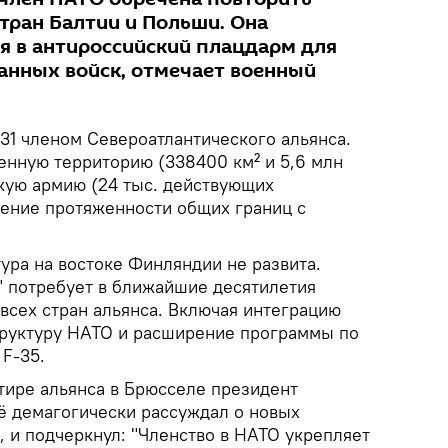
тран Балтии и Польши. Она
я в антироссийский плацдарм для
анных войск, отмечает военный
31 членом Североатлантического альянса.
нную территорию (338400 км² и 5,6 млн
кую армию (24 тыс. действующих
ение протяженности общих границ с
.
ура на востоке Финляндии не развита.
 потребует в ближайшие десятилетия
всех стран альянса. Включая интеграцию
труктуру НАТО и расширение программы по
F-35.
тире альянса в Брюсселе президент
 демагогически рассуждал о новых
, и подчеркнул: "Членство в НАТО укрепляет