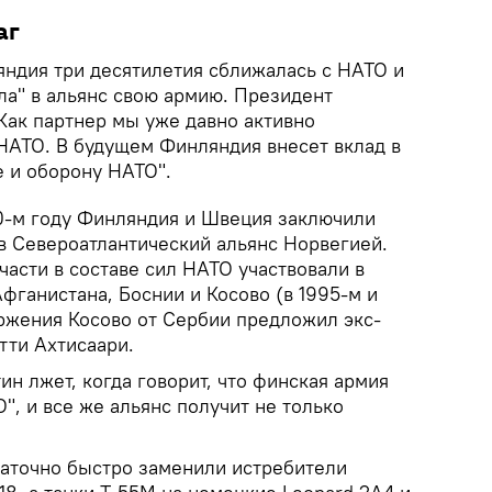
аг
ндия три десятилетия сближалась с НАТО и
ла" в альянс свою армию. Президент
Как партнер мы уже давно активно
 НАТО. В будущем Финляндия внесет вклад в
 и оборону НАТО".
0-м году Финляндия и Швеция заключили
в Североатлантический альянс Норвегией.
асти в составе сил НАТО участвовали в
фганистана, Боснии и Косово (в 1995-м и
оржения Косово от Сербии предложил экс-
ти Ахтисаари.
ин лжет, когда говорит, что финская армия
", и все же альянс получит не только
аточно быстро заменили истребители