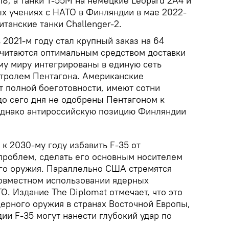
18, а танки Т-55М на немецкие Leopard 2A4 и
ых учениях с НАТО в Финляндии в мае 2022-
итанские танки Challenger-2.
 2021-м году стал крупный заказ на 64
считаются оптимальным средством доставки
му миру интегрированы в единую сеть
тролем Пентагона. Американские
т полной боеготовности, имеют сотни
до сего дня не одобрены Пентагоном к
однако антироссийскую позицию Финляндии
к 2030-му году избавить F-35 от
проблем, сделать его основным носителем
го оружия. Параллельно США стремятся
овместном использовании ядерных
. Издание The Diplomat отмечает, что это
ерного оружия в странах Восточной Европы,
ии F-35 могут нанести глубокий удар по