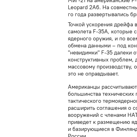
МиГ-21 на американские F-
Leopard 2A6. На совместн
го года развертывались бр
Точкой ускорения дрейфа в
самолета F-35A, которые 
ядерного оружия, и по все
обмена данными – под кон
"невидимки" F-35 далеки о
конструктивных проблем, 
массовому производству, 
это не оправдывает.
Американцы рассчитывают 
большинства технических 
тактического термоядерно
расширить соглашения о с
вооружений с членами НАТО
приведет к размещению яд
и базирующиеся в Финлянд
России.