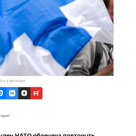
йти в фотобанк
годня"
член НАТО обречена повторить