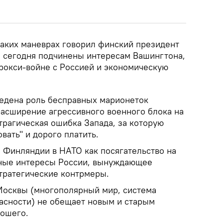
каких маневрах говорил финский президент
ы сегодня подчинены интересам Вашингтона,
прокси-войне с Россией и экономическую
едена роль бесправных марионеток
расширение агрессивного военного блока на
 трагическая ошибка Запада, за которую
вать" и дорого платить.
 Финляндии в НАТО как посягательство на
ьные интересы России, вынуждающее
стратегические контрмеры.
Москвы (многополярный мир, система
асности) не обещает новым и старым
рошего.