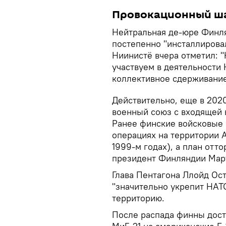
Провокационный ш
Нейтральная де-юре Финля
постепенно "инсталлирова
Ниинистё вчера отметил: "
участвуем в деятельности
коллективное сдерживание
Действительно, еще в 202
военный союз с входящей 
Ранее финские войсковые ч
операциях на территории А
1999-м годах), а план отт
президент Финляндии Март
Глава Пентагона Ллойд Ост
"значительно укрепит НАТО
территорию.
После распада финны дост