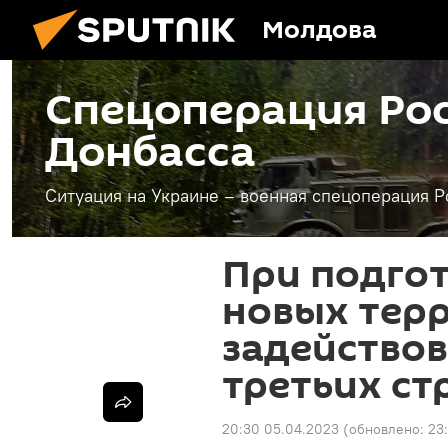
Молдова
Спецоперация Рос
Донбасса
Ситуация на Украине – военная спецоперация Р
При подгот
новых тер
задейство
третьих ст
20:30 05.04.2023
(обновлено:
23