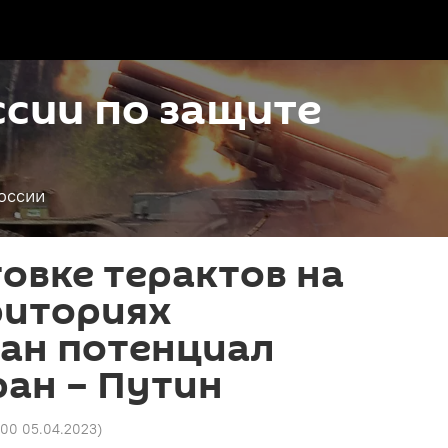
сии по защите
оссии
овке терактов на
риториях
ван потенциал
ран – Путин
:00 05.04.2023
)