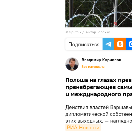
© Sputnik / Виктор Толочко
Подписаться
Владимир Корнилов
Все материалы
Польша на глазах прев
пренебрегающее самы
и международного пра
Действия властей Варшавы
дипломатической собствен
этих выходных, — наглядн
РИА Новости
.