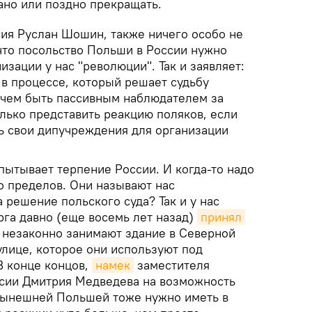
ано или поздно прекращать.
ния Руслан Шошин, также ничего особо не
 что посольство Польши в России нужно
зации у нас "революции". Так и заявляет:
 в процессе, который решает судьбу
 чем быть пассивным наблюдателем за
лько представить реакцию поляков, если
ь свои дипучреждения для организации
пытывает терпение России. И когда-то надо
о пределов. Они называют нас
а решение польского суда? Так и у нас
га давно (еще восемь лет назад)
принял
и незаконно занимают здание в Северной
улице, которое они используют под
В конце концов,
намек
заместителя
сии Дмитрия Медведева на возможность
нынешней Польшей тоже нужно иметь в