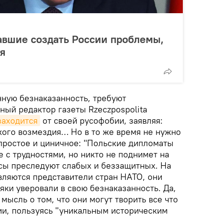
авшие создать России проблемы,
бя
нную безнаказанность, требуют
ный редактор газеты Rzeczpospolita
заходится
от своей русофобии, заявляя:
кого возмездия… Но в то же время не нужно
ростое и циничное: "Польские дипломаты
е с трудностями, но никто не поднимет на
усы преследуют слабых и беззащитных. На
вляются представители стран НАТО, они
ляки уверовали в свою безнаказанность. Да,
мысль о том, что они могут творить все что
ии, пользуясь "уникальным историческим