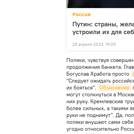
Россия
Путин: страны, жел
устроили их для се
28 апреля 2023, 19:05
Поляки, чувствуя соверше
продолжения банкета. Глав
Богуслав Хработа просто
"Следует ожидать российс
их бояться".
Объяснение
п
могут столкнуться в Москв
них руку. Кремлевские тр
более сильных, а такими я
руки не поднимут". Да, по
поляки внушают сами себе 
угодно относительно Росс