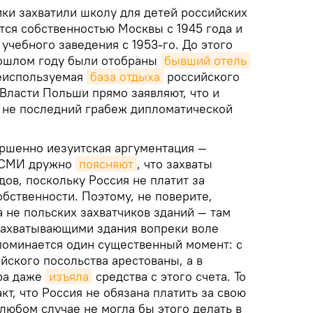
ики захватили школу для детей российских
тся собственностью Москвы с 1945 года и
 учебного заведения с 1953-го. До этого
рошлом году были отобраны
бывший отель
неиспользуемая
база отдыха
российского
Власти Польши прямо заявляют, что и
 не последний грабеж дипломатической
ршенно иезуитская аргументация —
 СМИ дружно
поясняют
, что захваты
ов, поскольку Россия не платит за
бственности. Поэтому, не поверите,
 не польских захватчиков зданий — там
захватывающими здания вопреки воле
упоминается один существенный момент: с
йского посольства арестованы, а в
ра даже
изъяла
средства с этого счета. То
кт, что Россия не обязана платить за свою
 любом случае не могла бы этого делать в