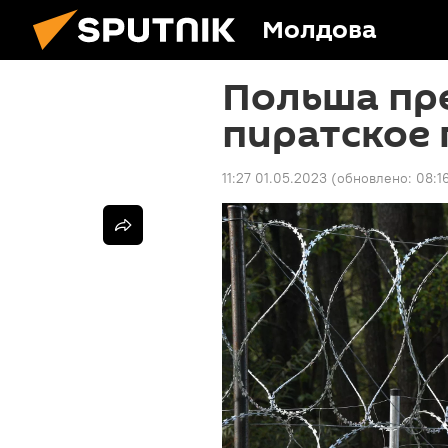
Молдова
Польша пре
пиратское 
11:27 01.05.2023
(обновлено:
08:1