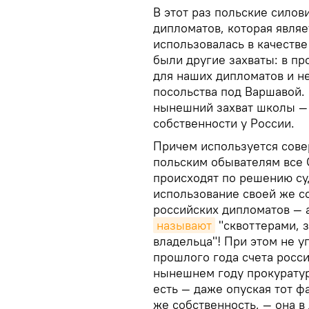
В этот раз польские силов
дипломатов, которая являе
использовалась в качестве
были другие захваты: в п
для наших дипломатов и 
посольства под Варшавой. 
нынешний захват школы —
собственности у России.
Причем используется сове
польским обывателям все
происходят по решению суд
использование своей же со
российских дипломатов — а
называют
"сквоттерами, 
владельца"! При этом не 
прошлого года счета росси
нынешнем году прокурату
есть — даже опуская тот фа
же собственность, — она в