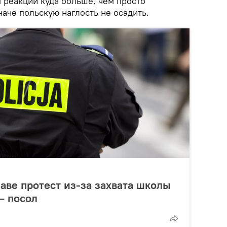
ля реакции куда больше, чем просто
аче польскую наглость не осадить.
аве протест из-за захвата школы
— посол