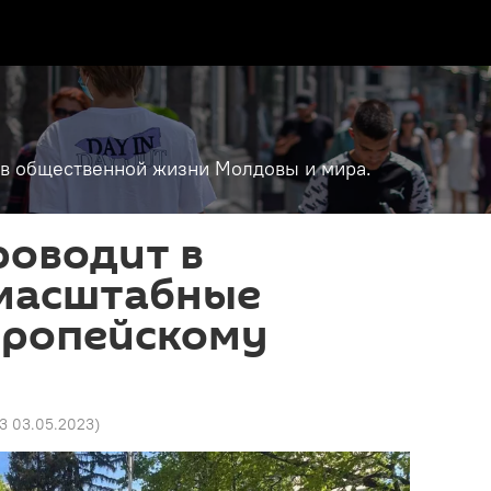
т в общественной жизни Молдовы и мира.
роводит в
масштабные
вропейскому
33 03.05.2023
)