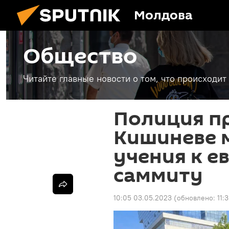
Молдова
Общество
Читайте главные новости о том, что происходи
Полиция п
Кишиневе 
учения к е
саммиту
10:05 03.05.2023
(обновлено:
11: