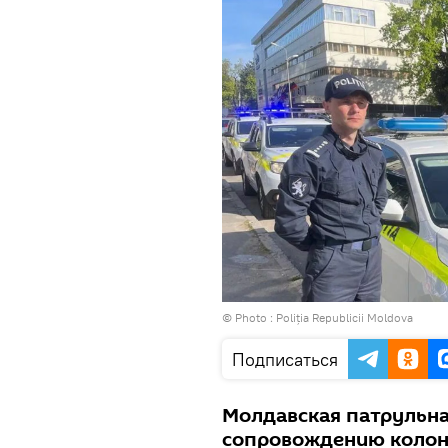
© Photo :
Poliția Republicii Moldova
Подписаться
Молдавская патрульна
сопровождению колон