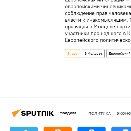
европейскими чиновниками
соблюдение прав человека
власти к инакомыслящим. С
правящая в Молдове парти
участники прошедшего в К
Европейского политическо
Видео
В Молдове
Европейский
Молдова
ПОЛИТИКА
ЭКОН