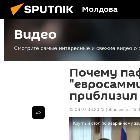
Молдова
Видео
Смотрите самые интересные и свежие видео о 
Почему па
"евросамми
приблизил 
13:06 07.06.2023
(обновлено:
13: