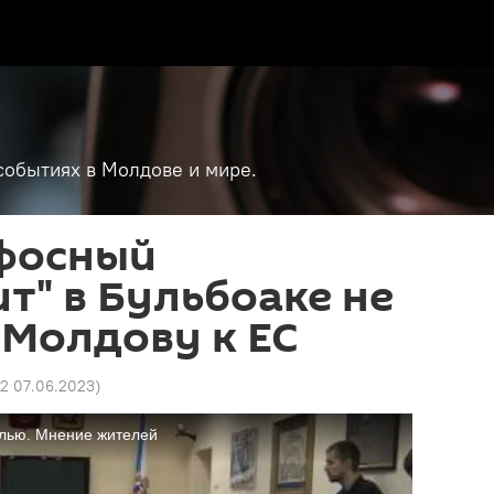
событиях в Молдове и мире.
фосный
т" в Бульбоаке не
Молдову к ЕС
32 07.06.2023
)