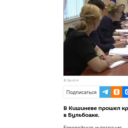
© Sputnik
Подписаться
В Кишиневе прошел кр
в Бульбоаке.
Европейская интеграция –