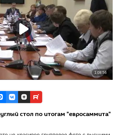
углый стол по итогам "евросаммита"
 это не красивое групповое фото с высшими