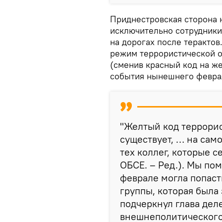
Приднестровская сторона 
исключительно сотрудники
на дорогах после терактов
режим террористической о
(сменив красный код на же
события нынешнего феврал
"Желтый код террорис
существует, … на сам
тех коллег, которые с
ОБСЕ. – Ред.). Мы по
феврале могла попаст
группы, которая была 
подчеркнул глава деле
внешнеполитического