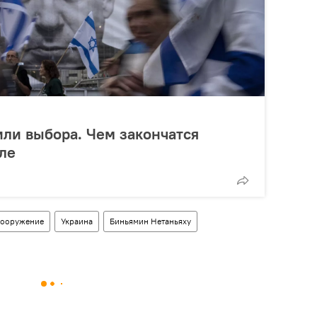
или выбора. Чем закончатся
ле
вооружение
Украина
Биньямин Нетаньяху