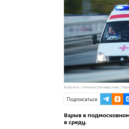
© Sputnik / Наталья Селиверстова
/
Пере
Подписаться
Взрыв в подмосковном
в среду.