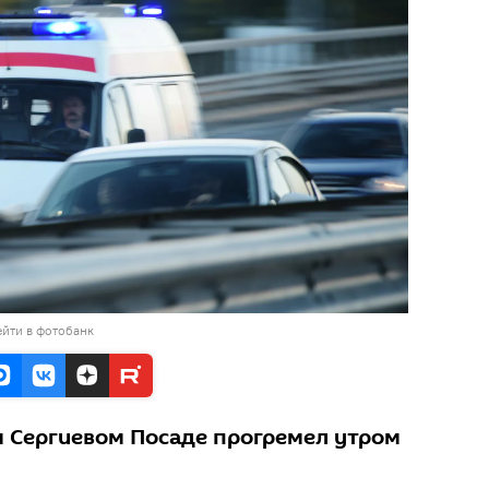
йти в фотобанк
 Сергиевом Посаде прогремел утром