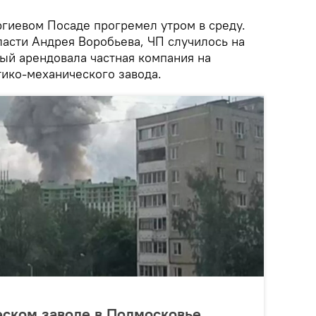
гиевом Посаде прогремел утром в среду.
ласти Андрея Воробьева, ЧП случилось на
рый арендовала частная компания на
тико-механического завода.
ском заводе в Подмосковье