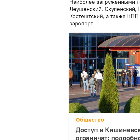
Наиболее загруженными п
Леушенский, Скуленский, 
Костештский, а также КП
аэропорт.
Общество
Доступ в Кишиневс
ограничат: подробн