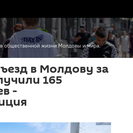
т в общественной жизни Молдовы и мира.
въезд в Молдову за
лучили 165
в -
иция