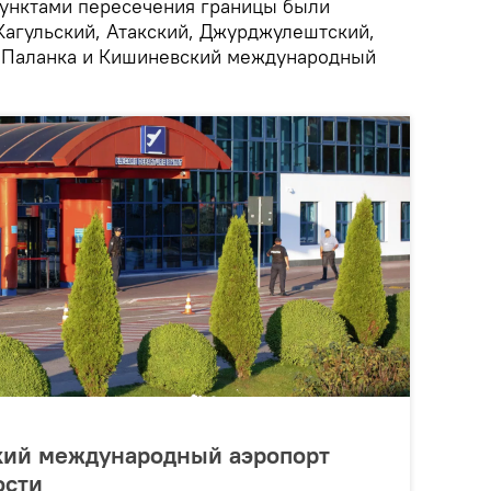
унктами пересечения границы были
Кагульский, Атакский, Джурджулештский,
П Паланка и Кишиневский международный
кий международный аэропорт
ости