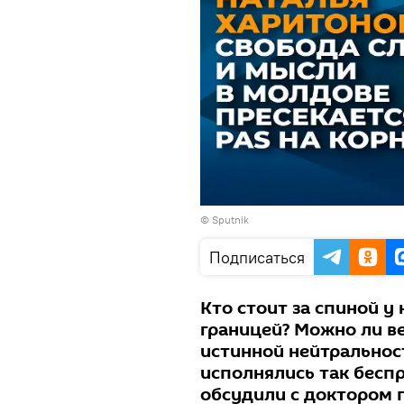
© Sputnik
Подписаться
Кто стоит за спиной у
границей? Можно ли в
истинной нейтральност
исполнялись так бесп
обсудили с доктором 