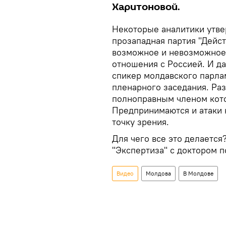
Харитоновой.
Некоторые аналитики утве
прозападная партия "Дейст
возможное и невозможное 
отношения с Россией. И д
спикер молдавского парла
пленарного заседания. Раз
полноправным членом кото
Предпринимаются и атаки н
точку зрения.
Для чего все это делается
"Экспертиза" с доктором 
Видео
Молдова
В Молдове