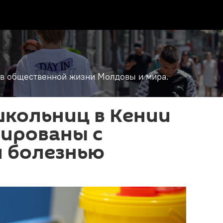
т в общественной жизни Молдовы и мира.
школьниц в Кении
зированы с
й болезнью