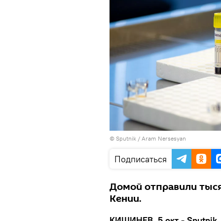
© Sputnik / Aram Nersesyan
Подписаться
Домой отправили тыся
Кении.
КИШИНЕВ, 5 окт - Sputnik