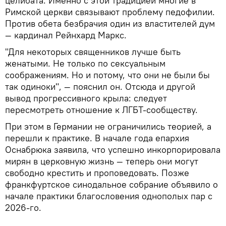
целибата. Именно с этой традицией многие в
Римской церкви связывают проблему педофилии.
Против обета безбрачия один из властителей дум
— кардинал Рейнхард Маркс.
"Для некоторых священников лучше быть
женатыми. Не только по сексуальным
соображениям. Но и потому, что они не были бы
так одиноки", — пояснил он. Отсюда и другой
вывод прогрессивного крыла: следует
пересмотреть отношение к ЛГБТ-сообществу.
При этом в Германии не ограничились теорией, а
перешли к практике. В начале года епархия
Оснабрюка заявила, что успешно инкорпорировала
мирян в церковную жизнь — теперь они могут
свободно крестить и проповедовать. Позже
франкфуртское синодальное собрание объявило о
начале практики благословения однополых пар с
2026-го.