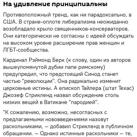
На удивление принципиальны
Противоположный тренд, как ни парадоксально, в
США. В стране-оплоте либерализма неожиданно
возобладало крыло священников-консерваторов.
Они категорически не согласны с идеей обсуждать
на высоком уровне расширение прав женщин и
ЛГБТ-сообщества.
Кардинал Рэймонд Берк (к слову, один из авторов
вышеупомянутой дубии папе римскому)
предупредил, что предстоящий Cинод станет
частью "революции". Она радикально изменит
церковные истины. А епископ Тайлера (штат Техас)
Джозеф Стрикленд назвал обсуждение столь
низких вещей в Ватикане "пародией".
"К сожалению, возможно, несогласных с
предлагаемыми нововведениями назовут
раскольниками, — добавил Стрикленд в публичном
обращении. — Однако истинные раскольники — те,