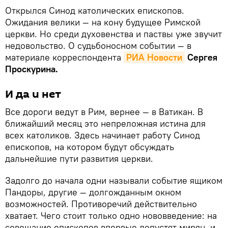
Открылся Синод католических епископов.
Ожидания велики — на кону будущее Римской
церкви. Но среди духовенства и паствы уже звучит
недовольство. О судьбоносном событии — в
материале корреспондента
РИА Новости
Сергея
Проскурина.
И да и нет
Все дороги ведут в Рим, вернее — в Ватикан. В
ближайший месяц это непреложная истина для
всех католиков. Здесь начинает работу Синод
епископов, на котором будут обсуждать
дальнейшие пути развития церкви.
Задолго до начала одни называли событие ящиком
Пандоры, другие — долгожданным окном
возможностей. Противоречий действительно
хватает. Чего стоит только одно нововведение: на
совещание епископов впервые допустят мирян, и