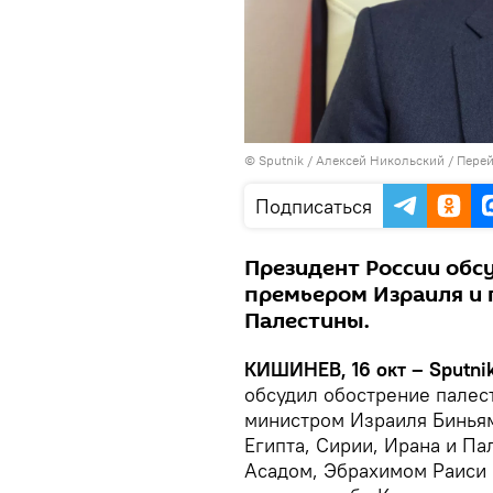
© Sputnik / Алексей Никольский
/
Перей
Подписаться
Президент России обс
премьером Израиля и г
Палестины.
КИШИНЕВ, 16 окт – Sputni
обсудил обострение палес
министром Израиля Биньям
Египта, Сирии, Ирана и П
Асадом, Эбрахимом Раиси