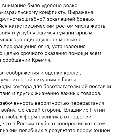
е внимание было уделено резко
о-израильскому конфликту. Выражена
крупномасштабной эскалацией боевых
ся катастрофическим ростом числа жертв
ления и углубляющимся гуманитарным
 Высказано единодушное мнение о
 прекращения огня, установления
с целью срочного оказания помощи всем
в сообщении Кремля.
л соображения и оценки коллег,
уманитарной ситуации в Газе и
кады сектора для безотлагательной поставки
твия и других жизненно важных товаров.
озабоченность вероятностью перерастания
 войну. Со своей стороны Владимир Путин
ть любых форм насилия в отношении
, что в России глубоко сопереживают всем
лизким погибших в результате вооруженной