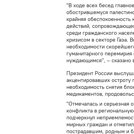
"В ходе всех бесед главно
обострившемуся палестин
крайняя обеспокоенность 
действий, сопровождающей
среди гражданского насе
кризисом в секторе Газа.
необходимости скорейшего
гуманитарного перемирия 
нуждающимся", – сказано 
Президент России выслуша
акцентировавших остроту г
необходимость снятия бло
медикаментов, продовольс
"Отмечалась и серьезная 
конфликта в региональную
подчеркнул неприемлемос
мирных граждан и отметил
пострадавшим, родным и б