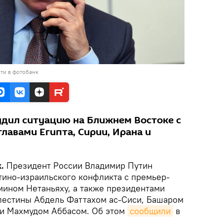
ти в фотобанк
удил ситуацию на Ближнем Востоке с
лавами Египта, Сирии, Ирана и
k.
Президент России Владимир Путин
тино-израильского конфликта с премьер-
ином Нетаньяху, а также президентами
алестины Абдель Фаттахом ас-Сиси, Башаром
 и Махмудом Аббасом. Об этом
сообщили
в