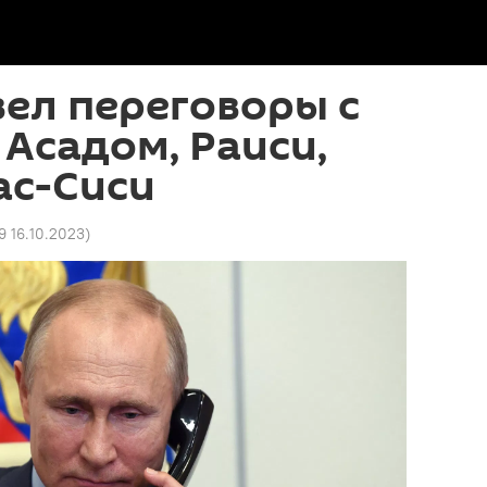
ел переговоры с
 Асадом, Раиси,
ас-Сиси
9 16.10.2023
)