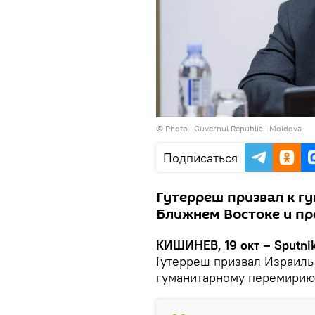
© Photo :
Guvernul Republicii Moldova
Подписаться
Гутерреш призвал к г
Ближнем Востоке и пр
КИШИНЕВ, 19 окт – Sputni
Гутерреш призвал Израиль 
гуманитарному перемирию