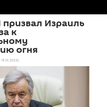
 призвал Израиль
за к
ьному
ию огня
6 19.10.2023
)