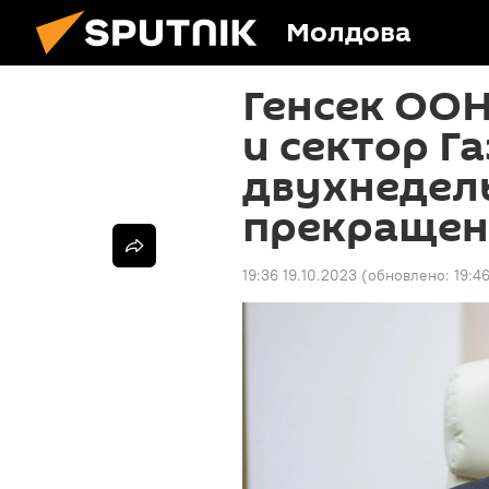
Молдова
Генсек ООН
и сектор Га
двухнедел
прекращен
19:36 19.10.2023
(обновлено:
19:4