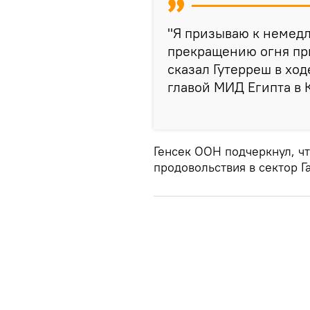
"Я призываю к немед
прекращению огня при
сказал Гутерреш в хо
главой МИД Египта в 
Генсек ООН подчеркнул, ч
продовольствия в сектор Га