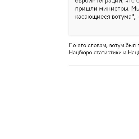
евроинтеграции, что 
пришли министры. Мы
касающиеся вотума", 
По его словам, вотум был 
Нацбюро статистики и Нац