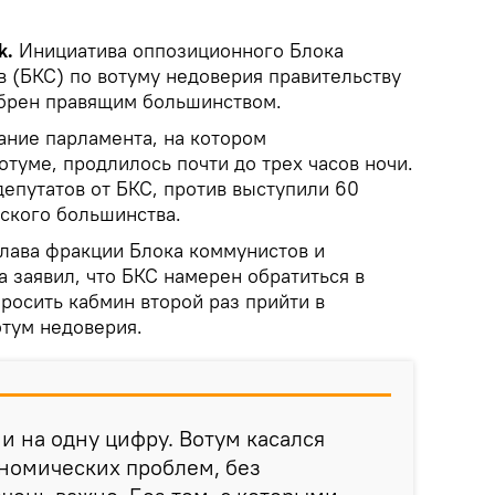
k.
Инициатива оппозиционного Блока
в (БКС) по вотуму недоверия правительству
обрен правящим большинством.
ание парламента, на котором
отуме, продлилось почти до трех часов ночи.
депутатов от БКС, против выступили 60
ского большинства.
глава фракции Блока коммунистов и
 заявил, что БКС намерен обратиться в
росить кабмин второй раз прийти в
отум недоверия.
и на одну цифру. Вотум касался
номических проблем, без