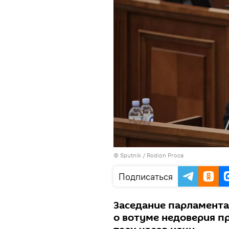
© Sputnik / Rodion Proca
Подписаться
Заседание парламента
о вотуме недоверия п