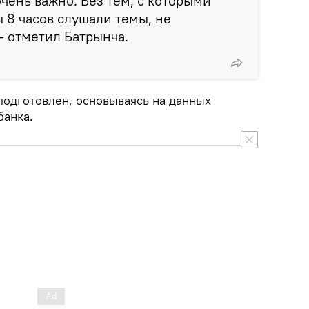
очень важно. Без тем, с которыми
 8 часов слушали темы, не
– отметил Батрынча.
подготовлен, основываясь на данных
банка.