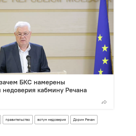
 зачем БКС намерены
 недоверия кабмину Речана
правительство
вотум недоверия
Дорин Речан