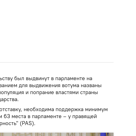
ьству был выдвинут в парламенте на
ованием для выдвижения вотума названы
популяция и попрание властями страны
арства.
 отставку, необходима поддержка минимум
ом 63 места в парламенте – у правящей
рность" (PAS).