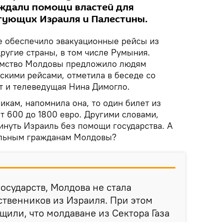
ждали помощи властей для
тующих Израиля и Палестины.
е обеспечило эвакуационные рейсы из
другие страны, в том числе Румыния.
омство Молдовы предложило людям
скими рейсами, отметила в беседе со
т и телеведущая Нина Димогло.
икам, напомнила она, то один билет из
т 600 до 1800 евро. Другими словами,
инуть Израиль без помощи государства. А
альным гражданам Молдовы?
государств, Молдова не стала
ственников из Израиля. При этом
или, что молдаване из Сектора Газа