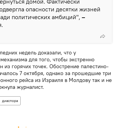
ернуться домой. Фактически
одвергла опасности десятки жизней
ради политических амбиций",
–
.
ледних недель доказали, что у
 механизма для того, чтобы экстренно
н из горячих точек. Обострение палестино-
ачалось 7 октября, однако за прошедшие три
онного рейса из Израиля в Молдову так и не
ркнула журналист.
диаспора