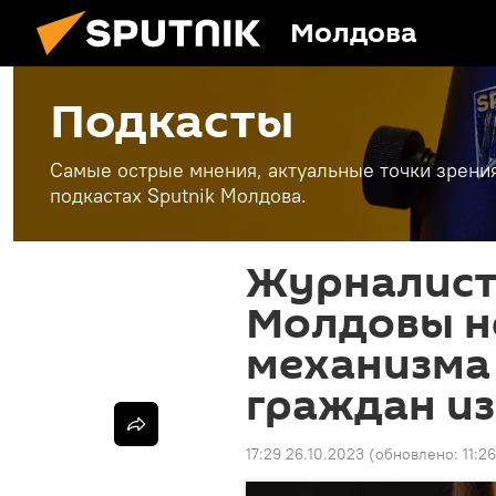
Молдова
Подкасты
Самые острые мнения, актуальные точки зрени
подкастах Sputnik Молдова.
Журналист:
Молдовы н
механизма
граждан из
17:29 26.10.2023
(обновлено:
11:2