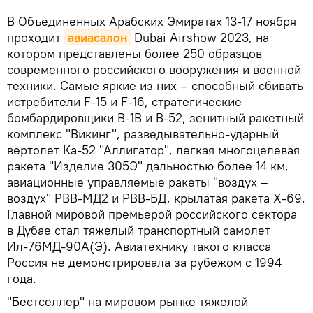
В Объединенных Арабских Эмиратах 13-17 ноября
проходит
авиасалон
Dubai Airshow 2023, на
котором представлены более 250 образцов
современного российского вооружения и военной
техники. Самые яркие из них – способный сбивать
истребители F-15 и F-16, стратегические
бомбардировщики B-1B и B-52, зенитный ракетный
комплекс "Викинг", разведывательно-ударный
вертолет Ка-52 "Аллигатор", легкая многоцелевая
ракета "Изделие 305Э" дальностью более 14 км,
авиационные управляемые ракеты "воздух –
воздух" РВВ-МД2 и РВВ-БД, крылатая ракета Х-69.
Главной мировой премьерой российского сектора
в Дубае стал тяжелый транспортный самолет
Ил-76МД-90А(Э). Авиатехнику такого класса
Россия не демонстрировала за рубежом с 1994
года.
"Бестселлер" на мировом рынке тяжелой