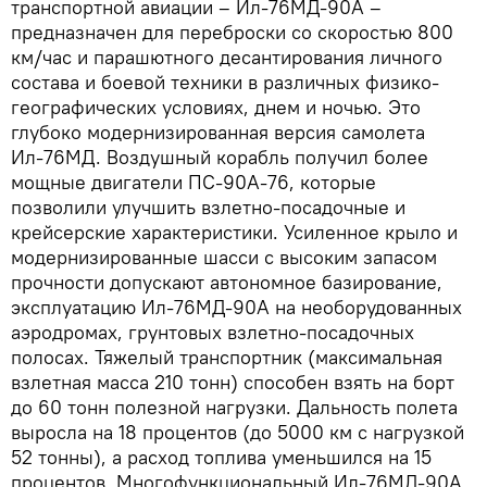
транспортной авиации – Ил-76МД-90А –
предназначен для переброски со скоростью 800
км/час и парашютного десантирования личного
состава и боевой техники в различных физико-
географических условиях, днем и ночью. Это
глубоко модернизированная версия самолета
Ил-76МД. Воздушный корабль получил более
мощные двигатели ПС-90А-76, которые
позволили улучшить взлетно-посадочные и
крейсерские характеристики. Усиленное крыло и
модернизированные шасси с высоким запасом
прочности допускают автономное базирование,
эксплуатацию Ил-76МД-90А на необорудованных
аэродромах, грунтовых взлетно-посадочных
полосах. Тяжелый транспортник (максимальная
взлетная масса 210 тонн) способен взять на борт
до 60 тонн полезной нагрузки. Дальность полета
выросла на 18 процентов (до 5000 км с нагрузкой
52 тонны), а расход топлива уменьшился на 15
процентов. Многофункциональный Ил-76МД-90А