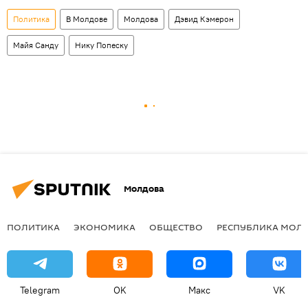
Политика
В Молдове
Молдова
Дэвид Кэмерон
Майя Санду
Нику Попеску
Молдова
ПОЛИТИКА
ЭКОНОМИКА
ОБЩЕСТВО
РЕСПУБЛИКА МОЛ
Telegram
OK
Макс
VK