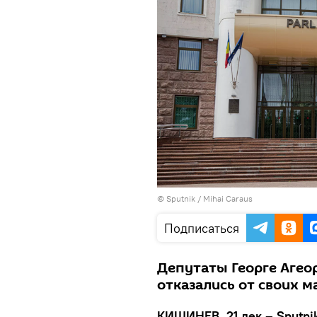
© Sputnik / Mihai Caraus
Подписаться
Депутаты Георге Агео
отказались от своих м
КИШИНЕВ, 21 дек – Sputnik