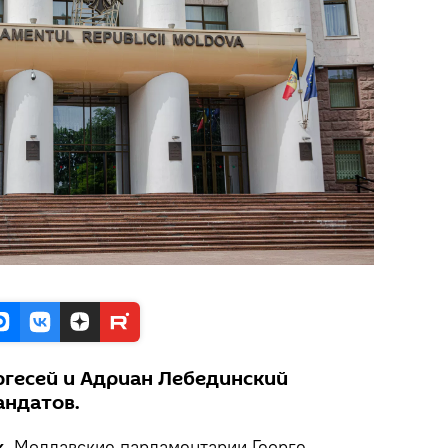
ргесей и Адриан Лебединский
андатов.
.
Молдавские парламентарии Георге