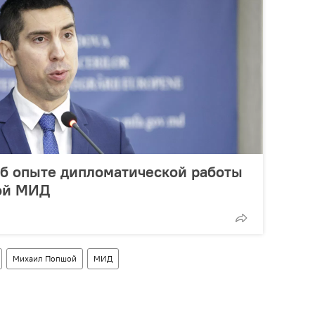
об опыте дипломатической работы
вой МИД
Михаил Попшой
МИД