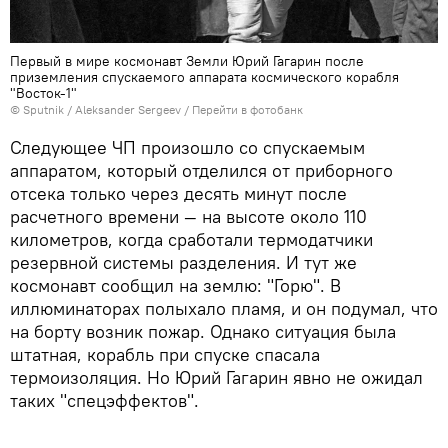
Первый в мире космонавт Земли Юрий Гагарин после
приземления спускаемого аппарата космического корабля
"Восток-1"
© Sputnik / Aleksander Sergeev
/
Перейти в фотобанк
Следующее ЧП произошло со спускаемым
аппаратом, который отделился от приборного
отсека только через десять минут после
расчетного времени — на высоте около 110
километров, когда сработали термодатчики
резервной системы разделения. И тут же
космонавт сообщил на землю: "Горю". В
иллюминаторах полыхало пламя, и он подумал, что
на борту возник пожар. Однако ситуация была
штатная, корабль при спуске спасала
термоизоляция. Но Юрий Гагарин явно не ожидал
таких "спецэффектов".