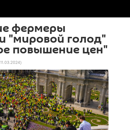
ие фермеры
и "мировой голод"
ое повышение цен"
 11.03.2024
)