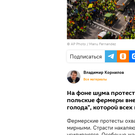
© AP Photo / Manu Fernandez
Подписаться
Владимир Корнилов
Все материалы
На фоне шума протесто
польские фермеры вн
голода", которой всех 
Фермерские протесты охва
мирными. Страсти накаляю
усиливаются. Особенно жар