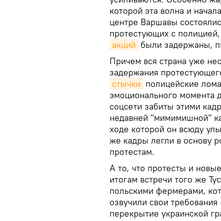
которой эта волна и начал
центре Варшавы состоялис
протестующих с полицией, 
акций
были задержаны, п
Причем вся страна уже не
задержания протестующего
стычки
полицейские ломаю
эмоционального момента д
соцсети забиты этими кад
недавней "мимимишной" ка
ходе которой он всюду ул
же кадры легли в основу 
протестам.
А то, что протесты и новы
итогам встречи того же Ту
польскими фермерами, кото
озвучили свои требования 
перекрытие украинской гр