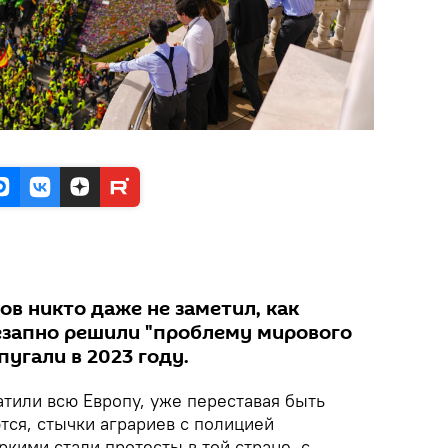
в никто даже не заметил, как
езапно решили "проблему мирового
пугали в 2023 году.
тили всю Европу, уже переставая быть
тся, стычки аграриев с полицией
кими стали протесты в той стране, с