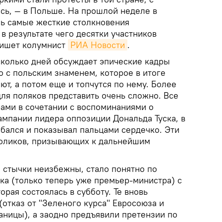
ась, — в Польше. На прошлой неделе в
ь самые жесткие столкновения
в результате чего десятки участников
ишет колумнист
РИА Новости
.
сколько дней обсуждает эпические кадры
 с польским знаменем, которое в итоге
т, а потом еще и топчутся по нему. Более
ля поляков представить очень сложно. Все
рами в сочетании с воспоминаниями о
мпании лидера оппозиции Дональда Туска, в
ыбался и показывал пальцами сердечко. Эти
роликов, призывающих к дальнейшим
е стычки неизбежны, стало понятно по
ска (только теперь уже премьер-министра) с
рая состоялась в субботу. Те вновь
(отказ от "Зеленого курса" Евросоюза и
аницы), а заодно предъявили претензии по