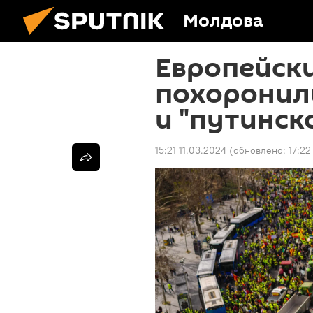
Молдова
Европейск
похоронил
и "путинск
15:21 11.03.2024
(обновлено:
17:22