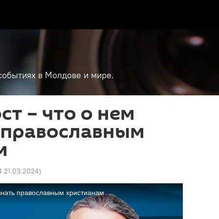
событиях в Молдове и мире.
ст – что о нем
ь православным
м
4 21.03.2024
)