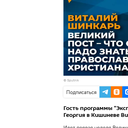
© Sputnik
Подписаться
Гость программы "Эксп
Георгия в Кишиневе В
Идет первая неделя Велик