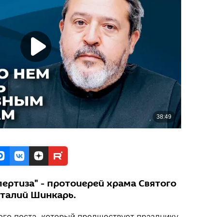
ертиза" - протоиерей храма Святого
италий Шинкарь.
ого поста, который предшествует празднику