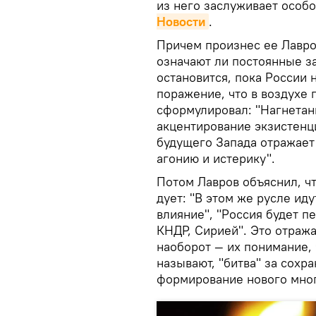
из него заслуживает особ
Новости
.
Причем произнес ее Лавров
означают ли постоянные за
остановится, пока России 
поражение, что в воздухе 
сформулировал: "Нагнетан
акцентирование экзистенц
будущего Запада отражает
агонию и истерику".
Потом Лавров объяснил, чт
дует: "В этом же русле ид
влияние", "Россия будет п
КНДР, Сирией". Это отража
наоборот — их понимание, ч
называют, "битва" за сохр
формирование нового мно