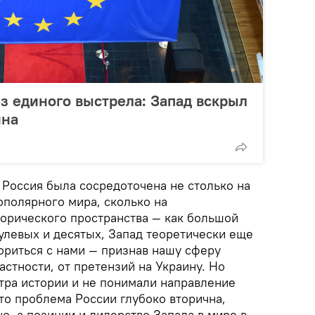
ез единого выстрела: Запад вскрыл
ина
 Россия была сосредоточена не столько на
ополярного мира, сколько на
торического пространства — как большой
нулевых и десятых, Запад теоретически еще
ориться с нами — признав нашу сферу
астности, от претензий на Украину. Но
тра истории и не понимали направление
то проблема России глубоко вторична,
но, а позиции и лидерство Запада в мире в