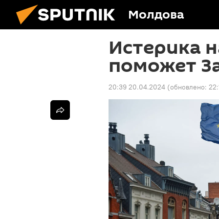
Молдова
Истерика н
поможет З
20:39 20.04.2024
(обновлено:
22: