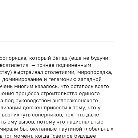
опорядка, который Запад (еще не будучи
десятилетия, — точнее подчиненным
ству) выстраивал столетиями, миропорядка,
е доминирование и гегемонию западной
очень многим казалось, что осталось всего
шения процесса строительства единого
ра под руководством англосаксонского
ализации должен привести к тому, что у
 возникнуть соперников, тех, кто даже
ть ему вызов, потому что национальные
тмирали бы, окутанные паутиной глобальных
в тот момент, когда "светлое будущее