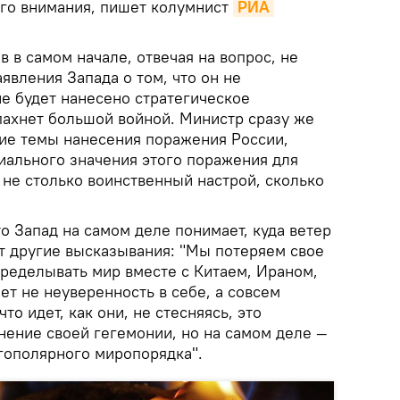
ого внимания, пишет колумнист
РИА 
 в самом начале, отвечая на вопрос, не
явления Запада о том, что он не
не будет нанесено стратегическое
пахнет большой войной. Министр сразу же
ие темы нанесения поражения России,
иального значения этого поражения для
 не столько воинственный настрой, сколько
о Запад на самом деле понимает, куда ветер
ут другие высказывания: "Мы потеряем свое
еределывать мир вместе с Китаем, Ираном,
ет не неуверенность в себе, а совсем
то идет, как они, не стесняясь, это
анение своей гегемонии, но на самом деле —
гополярного миропорядка".