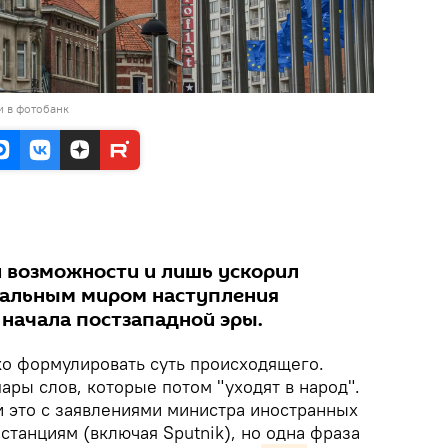
и в фотобанк
и возможности и лишь ускорил
тальным миром наступления
 начала постзападной эры.
ко формулировать суть происходящего.
пары слов, которые потом "уходят в народ".
и это с заявлениями министра иностранных
станциям (включая Sputnik), но одна фраза