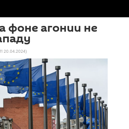
а фоне агонии не
ападу
11 20.04.2024
)