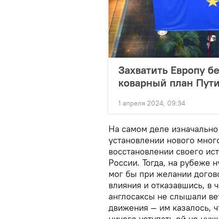
Захватить Европу б
коварный план Пут
1 апреля 2024, 09:34
На самом деле изначально
установлении нового мног
восстановлении своего ис
России. Тогда, на рубеже 
мог бы при желании догов
влияния и отказавшись, в ч
англосаксы не слышали ве
движения — им казалось, ч
ничего уступать ей не нуж