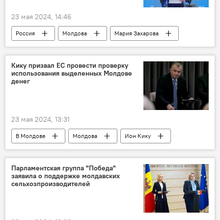
23 мая 2024, 14:46
Россия
Молдова
Мария Захарова
Президентские выборы и еврореферендум-2024
Кику призвал ЕС провести проверку
использования выделенных Молдове
денег
23 мая 2024, 13:31
В Молдове
Молдова
Ион Кику
Парламентская группа "Победа"
заявила о поддержке молдавских
сельхозпроизводителей