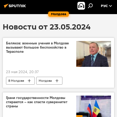
РУС
Молдова
Новости от 23.05.2024
Беляков: военные учения в Молдове
вызывают большое беспокойство в
Тирасполе
23 мая 2024, 20:37
В Молдове
Молдова
Приднестровье
ОКК
Объединенная контрольная комиссия
Грани государственности Молдовы
стираются – как спасти суверенитет
Олег Беляков
страны