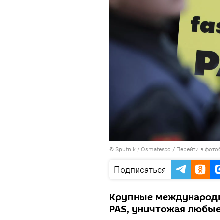
© Sputnik / Osmatesco
/
Перейти в фото
Подписаться
Крупные международн
PAS, уничтожая любые