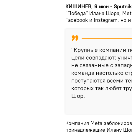
КИШИНЕВ, 9 июн - Sputnik
"Победа" Илана Шора, Meta
Facebook и Instagram, но и
"Крупные компании по
цели совпадают: унич
не связанные с запад
команда настолько стр
поступаются всеми те
которых так любят тру
Шор.
Компания Meta заблокиров
принадлежащие Илану Шору