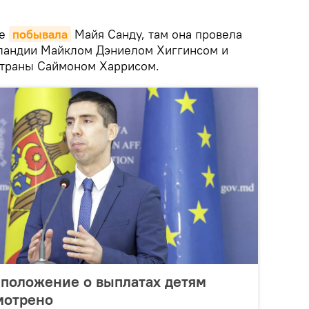
не
побывала
Майя Санду, там она провела
рландии Майклом Дэниелом Хиггинсом и
страны Саймоном Харрисом.
 положение о выплатах детям
мотрено