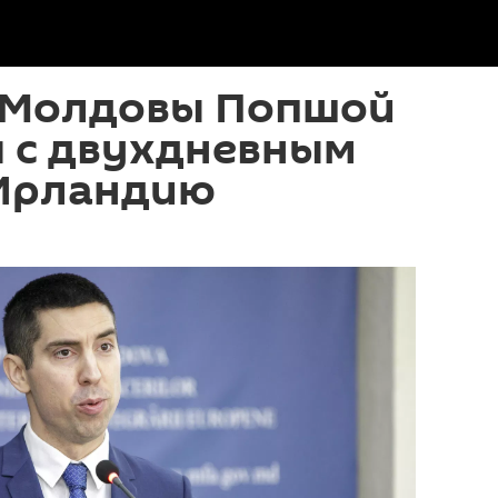
 Молдовы Попшой
я с двухдневным
 Ирландию