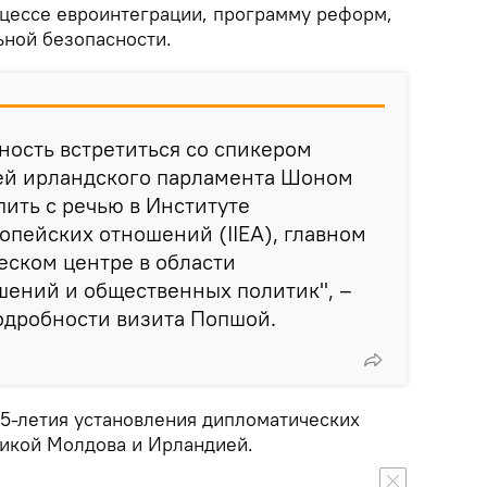
цессе евроинтеграции, программу реформ,
ьной безопасности.
ность встретиться со спикером
ей ирландского парламента Шоном
ить с речью в Институте
пейских отношений (IIEA), главном
еском центре в области
ений и общественных политик", –
одробности визита Попшой.
25-летия установления дипломатических
икой Молдова и Ирландией.