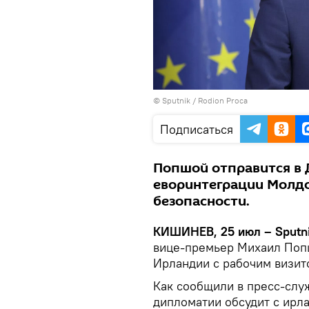
© Sputnik / Rodion Proca
Подписаться
Попшой отправится в 
еворинтеграции Молд
безопасности.
КИШИНЕВ, 25 июл – Sputni
вице-премьер Михаил Попш
Ирландии с рабочим визит
Как сообщили в пресс-слу
дипломатии обсудит с ир