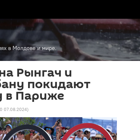
ях в Молдове и мире.
на Рынгач и
бану покидают
 в Париже
30 07.08.2024
)