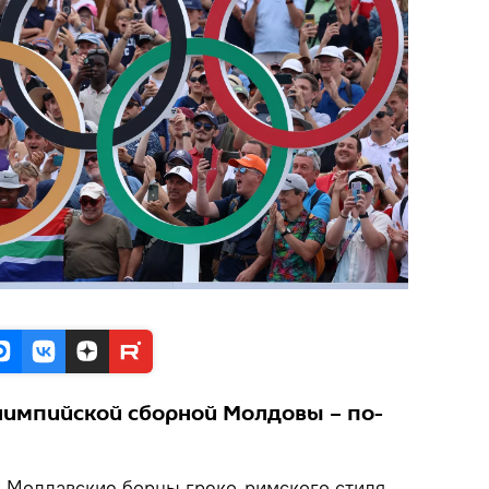
лимпийской сборной Молдовы – по-
.
Молдавские борцы греко-римского стиля