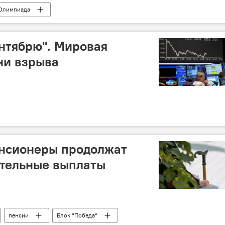
Олимпиада
ентябрю". Мировая
ни взрыва
енсионеры продолжат
ительные выплаты
пенсии
Блок "Победа"