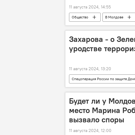
11 августа 2024, 14:55
Общество
В Молдове
Захарова - о Зел
уродстве террори
11 августа 2024, 13:20
Спецоперация России по защите Дон
Владимир Зеленский
Украи
Будет ли у Молдо
место Марина Роб
вызвало споры
11 августа 2024, 12:00