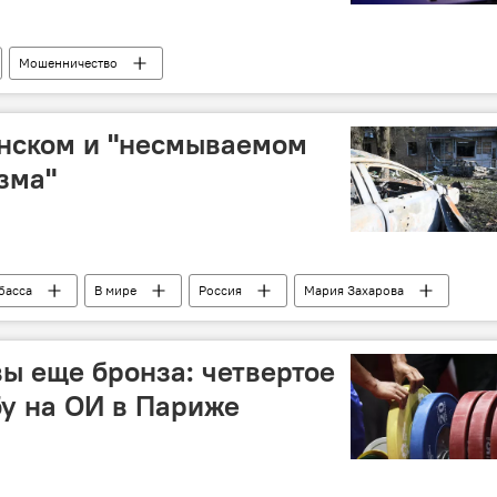
Мошенничество
енском и "несмываемом
зма"
басса
В мире
Россия
Мария Захарова
на
вы еще бронза: четвертое
у на ОИ в Париже