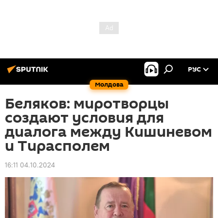
РУС
Молдова
Беляков: миротворцы
создают условия для
диалога между Кишиневом
и Тирасполем
16:11 04.10.2024