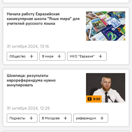
Алексей Бузу
Начала работу Евразийская
каникулярная школа "Язык мира" для
учителей русского языка
31 октября 2024, 13:16
Общество
В мире
НКО "Евразия"
учителя
русский язык
Шоилица: результаты
еврореферендума нужно
аннулировать
9:30
31 октября 2024, 12:26
Подкасты
В Молдове
референдум
выборы