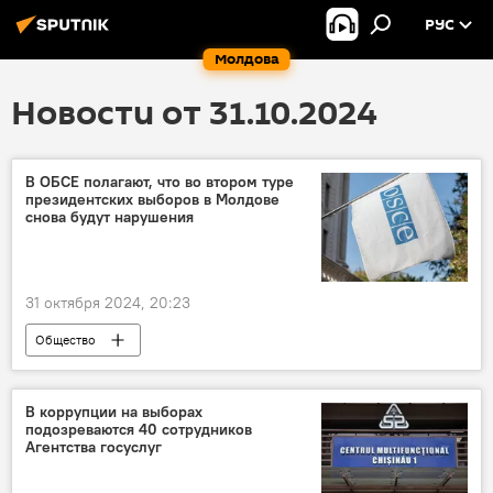
РУС
Молдова
Новости от 31.10.2024
В ОБСЕ полагают, что во втором туре
президентских выборов в Молдове
снова будут нарушения
31 октября 2024, 20:23
Общество
Президентские выборы и еврореферендум-2024
В мире
ОБСЕ
В коррупции на выборах
подозреваются 40 сотрудников
Агентства госуслуг