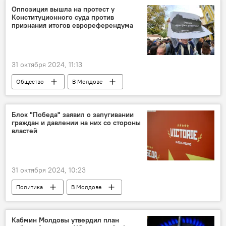
Оппозиция вышла на протест у
Конституционного суда против
признания итогов еврореферендума
31 октября 2024, 11:13
Общество
В Молдове
Президентские выборы и еврореферендум-2024
Блок "Победа" заявил о запугивании
граждан и давлении на них со стороны
властей
31 октября 2024, 10:23
Политика
В Молдове
Президентские выборы и еврореферендум-2024
Блок "Победа"
Кабмин Молдовы утвердил план