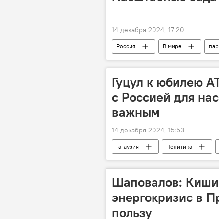
14 декабря 2024, 17:20
Россия
В мире
пар
Гуцул к юбилею АТ
с Россией для нас
важным
14 декабря 2024, 15:53
Гагаузия
Политика
Шаповалов: Киши
энергокризис в П
пользу