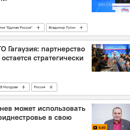
тия "Единая Россия"
Владимир Путин
О Гагаузия: партнерство
 остается стратегически
В Молдове
Россия
нев может использовать
риднестровье в свою
5:30