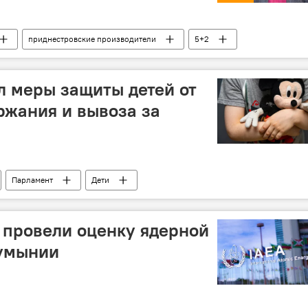
приднестровские производители
5+2
 меры защиты детей от
ржания и вывоза за
Парламент
Дети
 провели оценку ядерной
Румынии