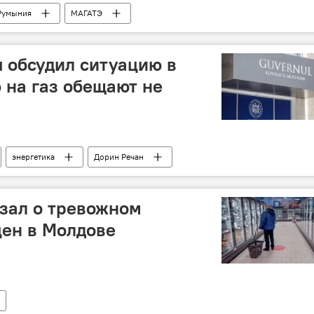
Румыния
МАГАТЭ
 обсудил ситуацию в
ф на газ обещают не
энергетика
Дорин Речан
зал о тревожном
цен в Молдове