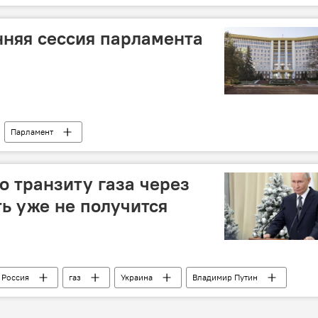
няя сессия парламента
Парламент
о транзиту газа через
ь уже не получится
Россия
газ
Украина
Владимир Путин