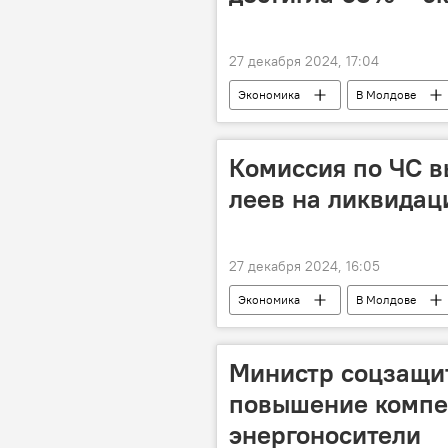
27 декабря 2024, 17:04
Экономика
В Молдове
Комиссия по ЧС в
леев на ликвидац
27 декабря 2024, 16:05
Экономика
В Молдове
Министр соцзащи
повышение компе
энергоносители