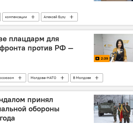
компенсации
Алексей Бузу
ве плацдарм для
 фронта против РФ —
2:39
росоюзом
Молдова-НАТО
В Молдове
андалом принял
нальной обороны
года