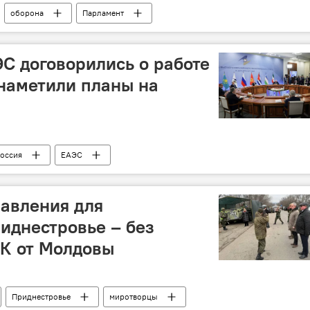
оборона
Парламент
С договорились о работе
наметили планы на
оссия
ЕАЭС
авления для
иднестровье – без
КК от Молдовы
Приднестровье
миротворцы