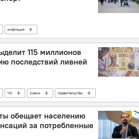
инфляция
ыделит 115 миллионов
ию последствий ливней
ЧС
ливни
правительство
ты обещает населению
нсаций за потребленные