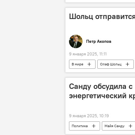
Шольц отправится 
Петр Акопов
9 января 2025, 11:11
В мире
Олаф Шольц
Санду обсудила с
энергетический к
9 января 2025, 10:19
Политика
Майя Санду