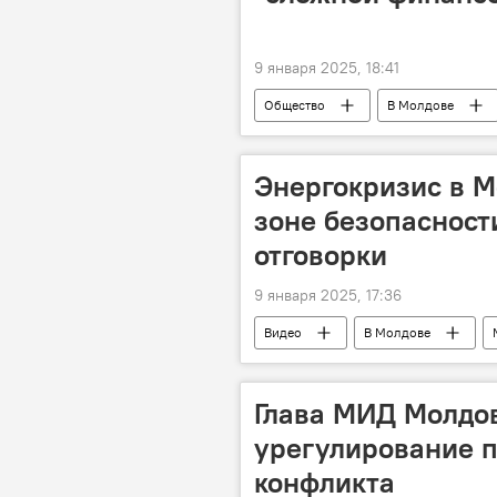
9 января 2025, 18:41
Общество
В Молдове
Энергокризис в М
зоне безопасност
отговорки
9 января 2025, 17:36
Видео
В Молдове
Дорин Речан
Сергей Унгуря
Глава МИД Молдо
урегулирование п
конфликта