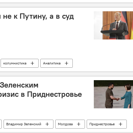
не к Путину, а в суд
колумнистика
Аналитика
 Зеленским
ризис в Приднестровье
Владимир Зеленский
Молдова
Приднестровье