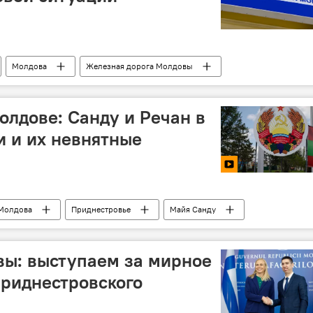
Молдова
Железная дорога Молдовы
олдове: Санду и Речан в
и и их невнятные
Молдова
Приднестровье
Майя Санду
ну
вы: выступаем за мирное
риднестровского