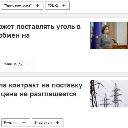
"Термоэлектрика"
ТЭЦ-2
жет поставлять уголь в
обмен на
Майя Санду
а контракт на поставку
 цена не разглашается
Румыния
Энергоком