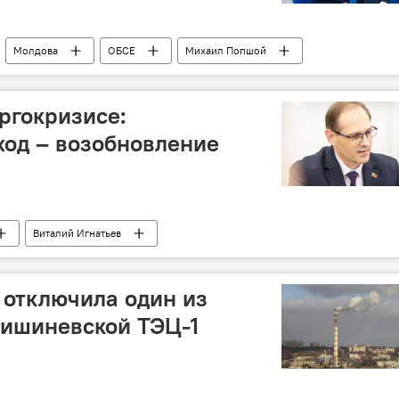
Молдова
ОБСЕ
Михаил Попшой
ергокризисе:
од – возобновление
Виталий Игнатьев
 отключила один из
кишиневской ТЭЦ-1